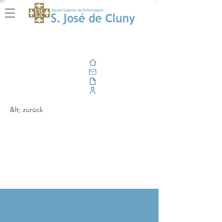
Zuhause
Email
Im Freien
Unternehmensportal
&lt; zurück
Webinar 'O Ambiente
de Prática de
Enfermagem'