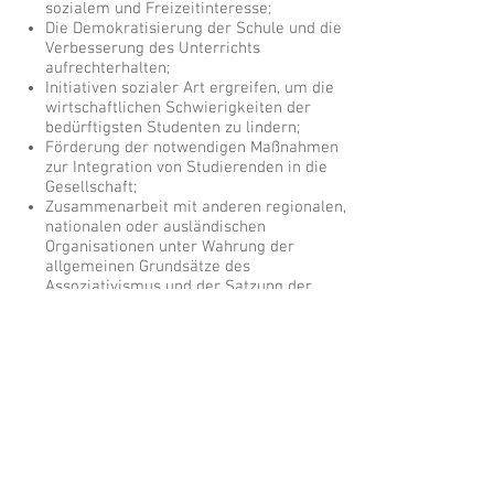
sozialem und Freizeitinteresse;
Die Demokratisierung der Schule und die
Verbesserung des Unterrichts
aufrechterhalten;
Initiativen sozialer Art ergreifen, um die
wirtschaftlichen Schwierigkeiten der
bedürftigsten Studenten zu lindern;
Förderung der notwendigen Maßnahmen
zur Integration von Studierenden in die
Gesellschaft;
Zusammenarbeit mit anderen regionalen,
nationalen oder ausländischen
Organisationen unter Wahrung der
allgemeinen Grundsätze des
Assoziativismus und der Satzung der
Studentenvereinigung.
Independência A Associação de
Estudantes é Independente do Estado, dos
partidos políticos, das organizações
religiosas ou de quaisquer outras