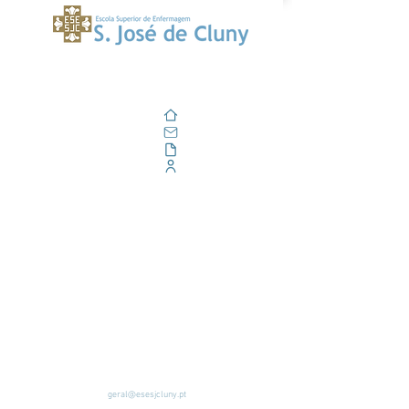
Zuhause
Email
Im Freien
Unternehmensportal
geral@esesjcluny.pt