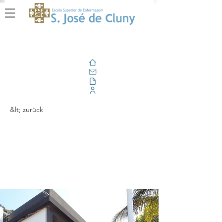
Zuhause
Email
Im Freien
Unternehmensportal
&lt; zurück
Renovação da
Acreditação
Institucional