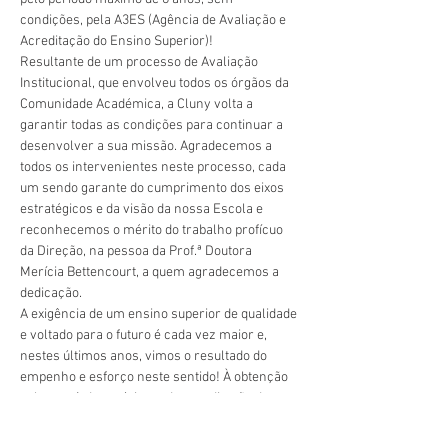
condições, pela A3ES (Agência de Avaliação e 
Acreditação do Ensino Superior)!
Resultante de um processo de Avaliação 
Institucional, que envolveu todos os órgãos da 
Comunidade Académica, a Cluny volta a 
garantir todas as condições para continuar a 
desenvolver a sua missão. Agradecemos a 
todos os intervenientes neste processo, cada 
um sendo garante do cumprimento dos eixos 
estratégicos e da visão da nossa Escola e 
reconhecemos o mérito do trabalho profícuo 
da Direção, na pessoa da Prof.ª Doutora 
Merícia Bettencourt, a quem agradecemos a 
dedicação.
A exigência de um ensino superior de qualidade 
e voltado para o futuro é cada vez maior e, 
nestes últimos anos, vimos o resultado do 
empenho e esforço neste sentido! À obtenção 
pelos períodos máximos da acreditação do 
CLE, da revalidação da certificação do SIGQ, 
entre outros, juntamos agora a renovação da 
Vorherige
Nächste