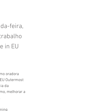
da-feira,
trabalho
e in EU
omo oradora 
 EU Outermost 
ia da 
omo, melhorar a 
.
ning 