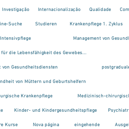
Investigação
Internacionalização
Qualidade
Com
ine-Suche
Studieren
Krankenpflege 1. Zyklus
 Intensivpflege
Management von Gesundh
 für die Lebensfähigkeit des Gewebes...
 von Gesundheitsdiensten
postgradual
ndheit von Müttern und Geburtshelfern
rurgische Krankenpflege
Medizinisch-chirurgis
ge
Kinder- und Kindergesundheitspflege
Psychiat
re Kurse
Nova página
eingehende
Ausge