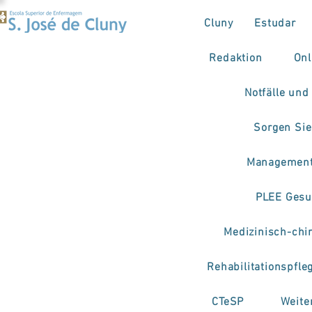
Cluny
Estudar
Redaktion
Onl
Notfälle und
Sorgen Sie
Management
PLEE Gesu
Medizinisch-chi
Rehabilitationspfle
CTeSP
Weite