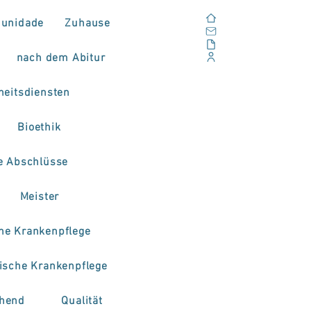
Zuhause
unidade
Zuhause
Email
Im Freien
nach dem Abitur
Unternehmensportal
eitsdiensten
Bioethik
e Abschlüsse
Meister
che Krankenpflege
rische Krankenpflege
hend
Qualität