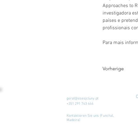
Approaches to R
investigadora es
países e pretend
profissionais co
Para mais infor
Vorherige
C
geral@esesjcluny.pt
+351 291 743 444
Kontaktieren Sie uns (Funchal,
Madeira)