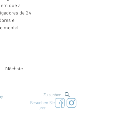
 em que a 
tigadores de 24 
dores e 
de mental.
Nächste
Zu suchen...
ny
Besuchen Sie
uns: