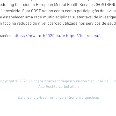
educing Coercion in European Mental Health Services (FOSTREN),
tá envolvida. Esta COST Action conta com a participação de inves
e estabelecer uma rede multidisciplinar sustentável de investiga
m foco na redução do nível coerção utilizada nos serviços de saú
mações: 
https://forward-h2020.eu/
 e 
https://fostren.eu/
.
opyright © 2021 | Höhere Krankenpflegeschule von São José de Clu
Alle Rechte vorbehalten
Datenschutz-Bestimmungen
| Seitenverzeichnis