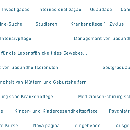
Investigação
Internacionalização
Qualidade
Com
ine-Suche
Studieren
Krankenpflege 1. Zyklus
 Intensivpflege
Management von Gesundh
 für die Lebensfähigkeit des Gewebes...
 von Gesundheitsdiensten
postgradual
ndheit von Müttern und Geburtshelfern
rurgische Krankenpflege
Medizinisch-chirurgis
ge
Kinder- und Kindergesundheitspflege
Psychiat
re Kurse
Nova página
eingehende
Ausge