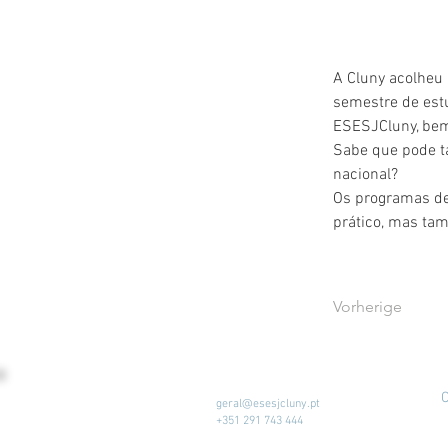
A Cluny acolheu
semestre de est
ESESJCluny, bem
Sabe que pode t
nacional?
Os programas de 
prático, mas tam
Vorherige
C
geral@esesjcluny.pt
+351 291 743 444