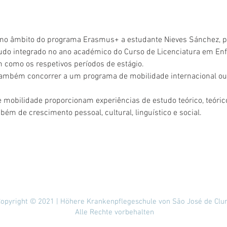
 no âmbito do programa Erasmus+ a estudante Nieves Sánchez, 
udo integrado no ano académico do Curso de Licenciatura em E
 como os respetivos períodos de estágio.
ambém concorrer a um programa de mobilidade internacional o
mobilidade proporcionam experiências de estudo teórico, teórico
bém de crescimento pessoal, cultural, linguístico e social. 
opyright © 2021 | Höhere Krankenpflegeschule von São José de Clu
Alle Rechte vorbehalten