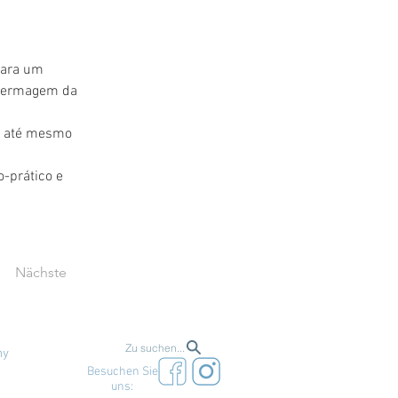
para um 
nfermagem da 
u até mesmo 
-prático e 
Nächste
Zu suchen...
ny
Besuchen Sie
uns: