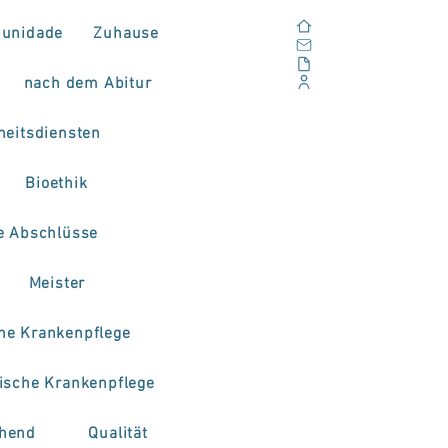
Zuhause
unidade
Zuhause
Email
Im Freien
nach dem Abitur
Unternehmensportal
eitsdiensten
Bioethik
e Abschlüsse
Meister
che Krankenpflege
rische Krankenpflege
hend
Qualität