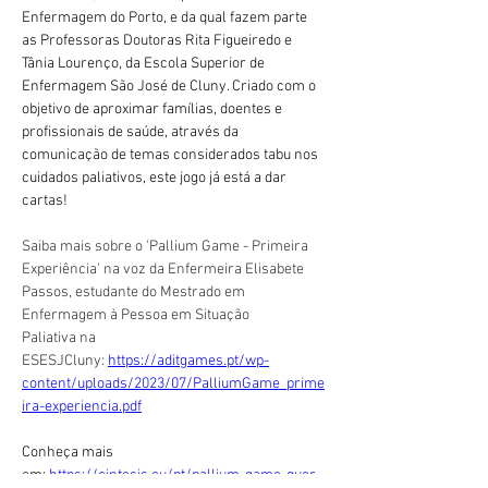
Enfermagem do Porto, e da qual fazem parte 
as Professoras Doutoras Rita Figueiredo e 
Tânia Lourenço, da Escola Superior de 
Enfermagem São José de Cluny. Criado com o 
objetivo de
 aproximar famílias, doentes e 
profissionais de saúde, através da 
comunicação de temas considerados tabu nos 
cuidados paliativos, este jogo já está a dar 
cartas!
Saiba mais sobre o 'Pallium Game - Primeira 
Experiência' na voz da Enfermeira Elisabete 
Passos, estudante do Mestrado em 
Enfermagem à Pessoa em Situação 
Paliativa na 
ESESJCluny: 
https://aditgames.pt/wp-
content/uploads/2023/07/PalliumGame_prime
ira-experiencia.pdf
Conheça mais 
em:
https://cintesis.eu/pt/pallium-game-quer-