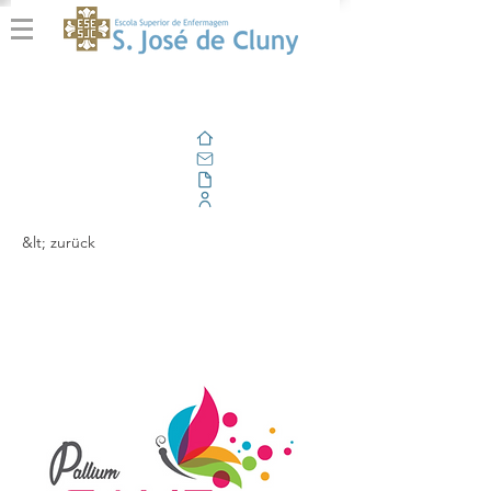
Zuhause
Email
Im Freien
Unternehmensportal
&lt; zurück
Pallium Game -
Primeira Experiência