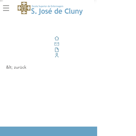
Zuhause
Email
Im Freien
Unternehmensportal
&lt; zurück
Fórum: 'Competências
do Enfermeiro de
Cuidados Gerais: A
Experiência Prática'