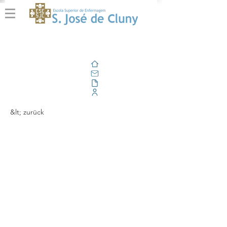
Zuhause
Email
Im Freien
Unternehmensportal
&lt; zurück
Estudantes do 4º ano
do CLE prestam apoio
à população na área de
primeiros socorros,
durante os dias da