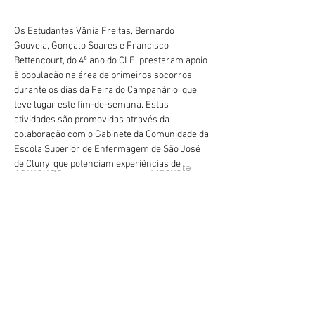
Os Estudantes Vânia Freitas, Bernardo 
Gouveia, Gonçalo Soares e Francisco 
Bettencourt, do 4º ano do CLE, prestaram apoio 
à população na área de primeiros socorros, 
durante os dias da Feira do Campanário, que 
teve lugar este fim-de-semana. Estas 
atividades são promovidas através da 
colaboração com o Gabinete da Comunidade da 
Escola Superior de Enfermagem de São José 
de Cluny, que potenciam experiências de 
Vorherige
Nächste
proximidade e integração na comunidade.
geral@esesjcluny.pt
+351 291 743 444
Kontaktieren Sie uns (Funchal,
Madeira)
Copyright © 2021 | Höhere
Krankenpflegeschule von São