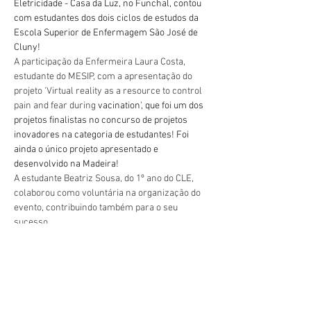
Eletricidade - Casa da Luz, no Funchal, contou 
com estudantes dos dois ciclos de estudos da 
Escola Superior de Enfermagem São José de 
Cluny!
A participação da Enfermeira Laura Costa, 
estudante do MESIP, com a apresentação do 
projeto 'Virtual reality as a resource to control 
pain and fear during 
vacination', que foi um dos 
projetos finalistas no concurso de projetos 
inovadores na categoria de estudantes! Foi 
ainda o único projeto apresentado e 
desenvolvido na Madeira!
A estudante Beatriz Sousa, do 1º ano do CLE, 
colaborou como voluntária na organização do 
evento, contribuindo também para o seu 
sucesso.
Parabéns pelas iniciativa e proatividade 
Vorherige
Nächste
demonstradas!
geral@esesjcluny.pt