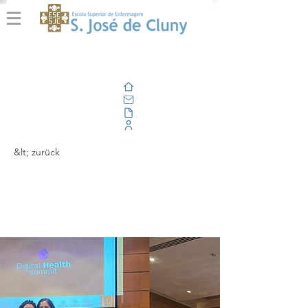
Zuhause
Email
Im Freien
Unternehmensportal
&lt; zurück
Digital Health Summit
2024