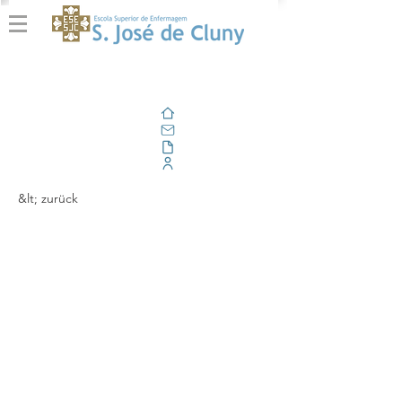
Zuhause
Email
Im Freien
Unternehmensportal
&lt; zurück
Comunicação Livre “A
História de
Enfermagem de
Família” arrecadou o 3º
prémio na sua