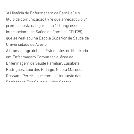
“A História de Enfermagem de Família” é o 
título da comunicação livre que arrecadou o 3º 
prémio, nesta categoria, no 1º Congresso 
Internacional de Saúde da Família (ICFH'25),  
que se realizou na Escola Superior de Saúde da 
Universidade de Aveiro.
A Cluny congratula as Estudantes do Mestrado 
em Enfermagem Comunitária, área da 
Enfermagem de Saúde Familiar, Elisabete 
Rodrigues, Lourdes Hidalgo, Nicola Marques, 
Rossana Pereira que com a orientação das 
Professora Eva Sousa e Luísa Santos, 
Vorherige
Nächste
desenvolveram esta comunicação livre.
geral@esesjcluny.pt
+351 291 743 444
Kontaktieren Sie uns (Funchal,
Madeira)