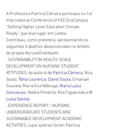
A Professora Patrícia Câmara participou no 1st 
International Conference of FEE EcoCampus 
“Getting Higher Level Education Climate 
Ready”, que teve lugar em Lisboa.
Contribuiu, como preletora, apresentando os 
seguintes trabalhos desenvolvidos no âmbito 
do projeto Nurse4OneHealth:
. SUSTAINABILITY IN HEALTH: SCALE 
DEVELOPMENT ON NURSING STUDENT 
ATTITUDES, da autoria de 
Patrícia Câmara
, Nisa 
Souto, 
Tânia Lourenço
, 
David Sousa
, Emanuel 
Gouveia, Maria Eva Nóbrega, 
Maria Luísa 
Gonçalves
, Noélia Pimenta, Rita Figueiredo e 
M 
Luísa Santos
.
. EXPERIENCE REPORT - NURSING 
UNDERGRADUATE STUDENTS AND 
SUSTAINABLE DEVELOPMENT ACADEMIC 
ACTIVITIES, cujos autores foram Patrícia 
Câmara, Susana Bazenga, Rita Figueiredo, 
Tânia Lourenço, David Sousa, Emanuel 