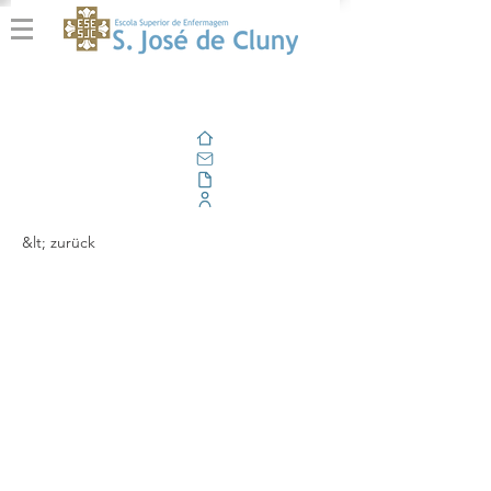
Zuhause
Email
Im Freien
Unternehmensportal
&lt; zurück
Cluny no 1st
International
Conference of FEE
EcoCampus “Getting
Higher Level Education