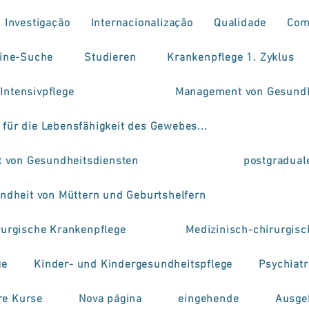
Investigação
Internacionalização
Qualidade
Com
ine-Suche
Studieren
Krankenpflege 1. Zyklus
 Intensivpflege
Management von Gesundh
 für die Lebensfähigkeit des Gewebes...
 von Gesundheitsdiensten
postgradual
ndheit von Müttern und Geburtshelfern
rurgische Krankenpflege
Medizinisch-chirurgis
ge
Kinder- und Kindergesundheitspflege
Psychiat
re Kurse
Nova página
eingehende
Ausge