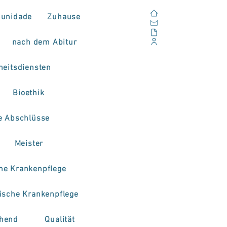
Zuhause
unidade
Zuhause
Email
Im Freien
nach dem Abitur
Unternehmensportal
eitsdiensten
Bioethik
e Abschlüsse
Meister
che Krankenpflege
rische Krankenpflege
hend
Qualität