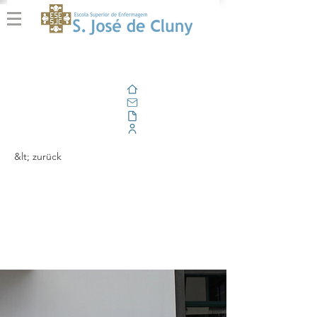
Zuhause
Email
Im Freien
Unternehmensportal
&lt; zurück
Cerimónia da Bênção
das Fardas | CLE
2025
- 2029