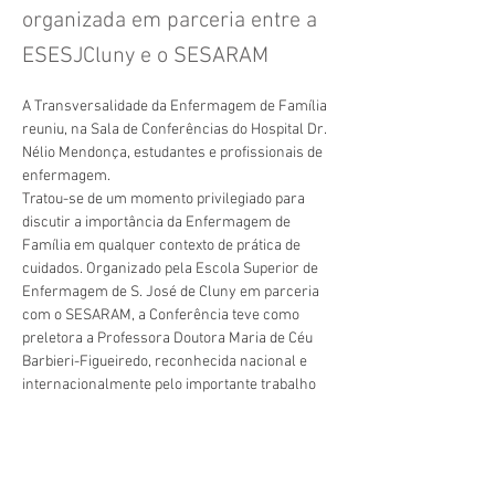
organizada em parceria entre a
ESESJCluny e o SESARAM
A Transversalidade da Enfermagem de Família 
reuniu, na Sala de Conferências do Hospital Dr. 
Nélio Mendonça, estudantes e profissionais de 
enfermagem.
Tratou-se de um momento privilegiado para 
discutir a importância da Enfermagem de 
Família em qualquer contexto de prática de 
cuidados. Organizado pela Escola Superior de 
Enfermagem de S. José de Cluny em parceria 
com o SESARAM, a Conferência teve como 
preletora a Professora Doutora Maria de Céu 
Barbieri-Figueiredo, reconhecida nacional e 
internacionalmente pelo importante trabalho 
desenvolvido na área.
A Cluny agradece a todos pela participação no 
Vorherige
Nächste
evento!