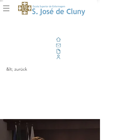
Zuhause
Email
Im Freien
Unternehmensportal
&lt; zurück
A Transversalidade da
Enfermagem de
Família