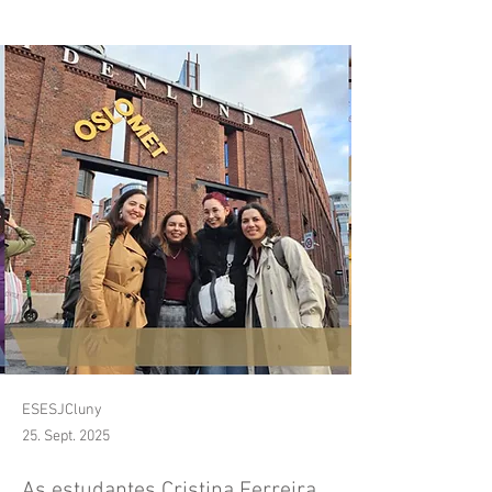
Minorities" | OsloMet
ESESJCluny
25. Sept. 2025
As estudantes Cristina Ferreira