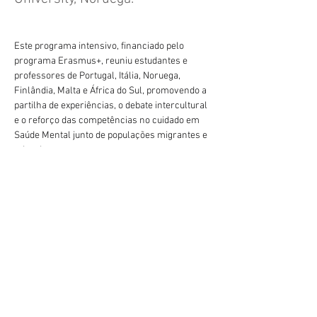
Este programa intensivo, financiado pelo 
programa Erasmus+, reuniu estudantes e 
professores de Portugal, Itália, Noruega, 
Finlândia, Malta e África do Sul, promovendo a 
partilha de experiências, o debate intercultural 
e o reforço das competências no cuidado em 
Saúde Mental junto de populações migrantes e 
minorias.
 Esta participação representa mais um passo 
na internacionalização da Cluny, reforçando o 
nosso compromisso com a formação global 
dos nossos estudantes e com os valores da 
cooperação internacional no ensino superior 
em Enfermagem.
Parabéns por continuarem a levar o nome da 
Vorherige
Nächste
Cluny além-fronteiras!
geral@esesjcluny.pt