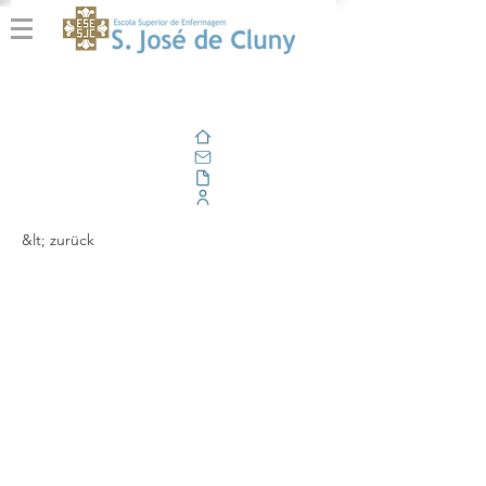
Zuhause
Email
Im Freien
Unternehmensportal
&lt; zurück
A Escola Superior de
Enfermagem de São
José de Cluny no BIP
"Mental Health of
Migrants and