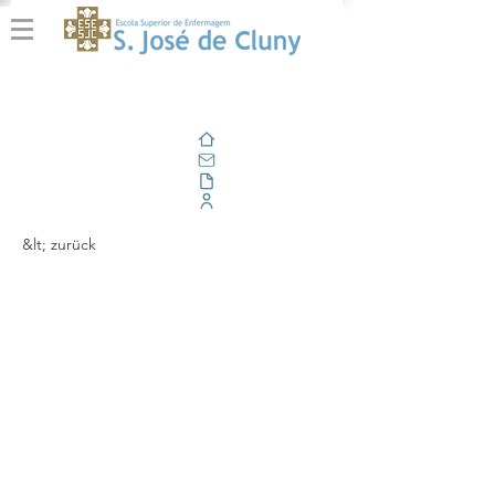
Zuhause
Email
Im Freien
Unternehmensportal
&lt; zurück
A Cluny na Semana da
Saúde |
Missão Ilhafarma -
A Sua Saúde,
a Nossa Missão