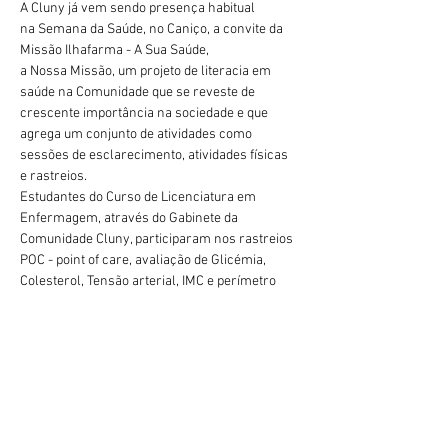
A Cluny já vem sendo presença habitual 
na Semana da Saúde, no Caniço, a convite da 
Missão Ilhafarma - A Sua Saúde, 
a Nossa Missão, um projeto de literacia em 
saúde na Comunidade que se reveste de 
crescente importância na sociedade e que 
agrega um conjunto de atividades como 
sessões de esclarecimento, atividades físicas 
e rastreios.
Estudantes do Curso de Licenciatura em 
Enfermagem, através do Gabinete da 
Comunidade Cluny, participaram nos rastreios 
POC - point of care, avaliação de Glicémia, 
Colesterol, Tensão arterial, IMC e perímetro 
abdominal nesta edição da Semana da Saúde 
Vorherige
Nächste
2025, que decorreu entre 5 e 11 de Maio. 
geral@esesjcluny.pt
+351 291 743 444