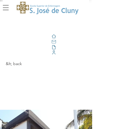
Home
Email
Documents
Corporate Portal
&lt; back
Renovação da
Acreditação
Institucional