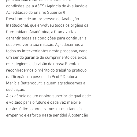
condições, pela A3ES (Agência de Avaliação e 
Acreditação do Ensino Superior)!
Resultante de um processo de Avaliação 
Institucional, que envolveu todos os órgãos da 
Comunidade Académica, a Cluny volta a 
garantir todas as condições para continuar a 
desenvolver a sua missão. Agradecemos a 
todos os intervenientes neste processo, cada 
um sendo garante do cumprimento dos eixos 
estratégicos e da visão da nossa Escola e 
reconhecemos o mérito do trabalho profícuo 
da Direção, na pessoa da Prof.ª Doutora 
Merícia Bettencourt, a quem agradecemos a 
dedicação.
A exigência de um ensino superior de qualidade 
e voltado para o futuro é cada vez maior e, 
nestes últimos anos, vimos o resultado do 
empenho e esforço neste sentido! À obtenção 
pelos períodos máximos da acreditação do 
CLE, da revalidação da certificação do SIGQ, 
entre outros, juntamos agora a renovação da 
Previous
Next