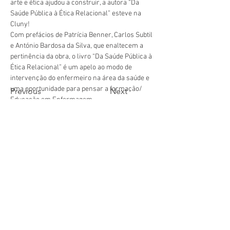
arte e ética ajudou a construir, a autora “Da 
Saúde Pública à Ética Relacional” esteve na 
Cluny!
Com prefácios de Patrícia Benner, Carlos Subtil 
e António Bardosa da Silva, que enaltecem a 
pertinência da obra, o livro “Da Saúde Pública à 
Ética Relacional” é um apelo ao modo de 
intervenção do enfermeiro na área da saúde e 
uma oportunidade para pensar a for
mação/ 
Previous
Next
Educação em Enfermagem.
geral@esesjcluny.pt
+351 291 743 444
Contact us (Funchal, Madeira)
Copyright © 2021 | Superior
School of Nursing of São José
de Cluny
All rights reserved
Privacy Policy
| Site map
Visit us: