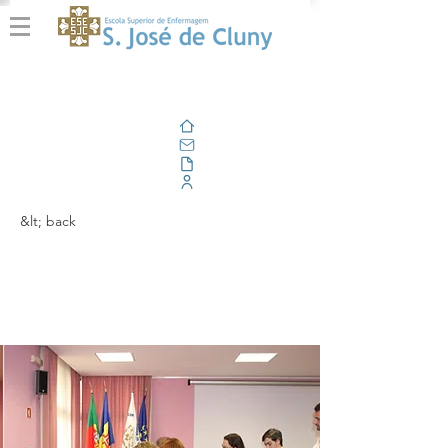
Home
Email
Documents
Corporate Portal
&lt; back
À conversa com Ana
Albuquerque Queiroz