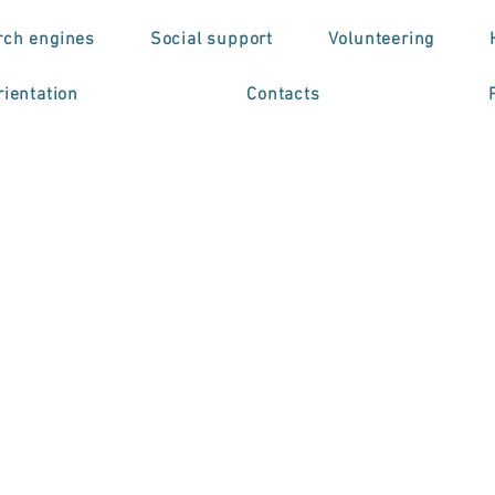
rch engines
Social support
Volunteering
ientation
Contacts
Instrumentos para
iar necessidades
ativas da pessoa c