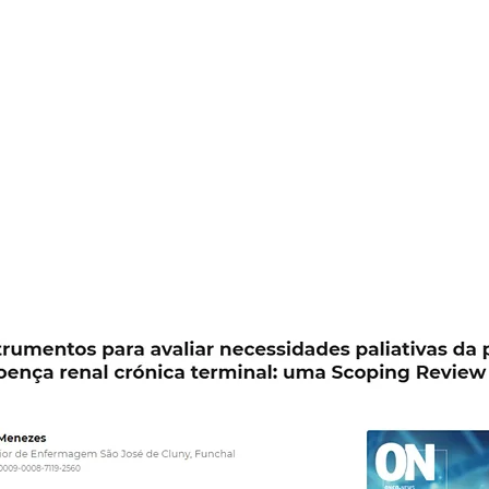
ça renal crónica
inal: uma Scoping
ew'