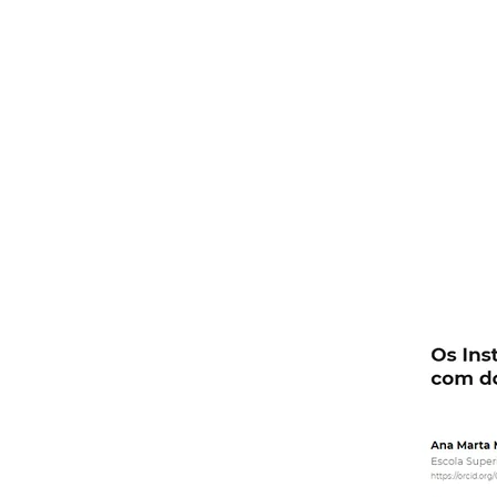
doen
term
Revi