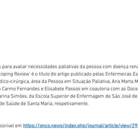
 para avaliar necessidades paliativas da pessoa com doença rena
oping Review' é o título do artigo publicado pelas Enfermeiras Es
co-cirúrgica, área da Pessoa em Situação Paliativa, Ana Marta 
ia Carmo Fernandes e Elisabete Passos em coautoria com as Docen
tarina Simões, da Escola Superior de Enfermagem de São José de 
 de Saúde de Santa Maria, respetivamente.
sponível em 
https://onco.news/index.php/journal/article/view/29