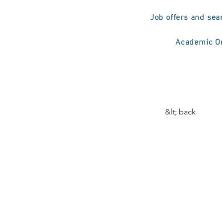
Job offers and sea
Academic Or
&lt; back
'Os 
aval
pali