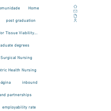
Home
omunidade
Home
Email
Documents
post graduation
Corporate Portal
or Tissue Viability...
raduate degrees
-Surgical Nursing
tric Health Nursing
página
inbound
and partnerships
employability rate