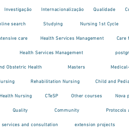
Investigação
Internacionalização
Qualidade
C
nline search
Studying
Nursing 1st Cycle
tensive care
Health Services Management
Care f
Health Services Management
postg
nd Obstetric Health
Masters
Medical
Nursing
Rehabilitation Nursing
Child and Pedia
 Health Nursing
CTeSP
Other courses
Nova 
Quality
Community
Protocols 
h services and consultation
extension projects