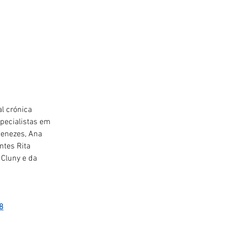
l crónica 
pecialistas em 
Menezes, Ana 
tes Rita 
Cluny e da 
8