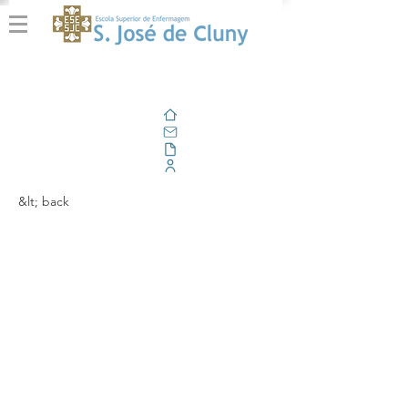
Home
Email
Documents
Corporate Portal
&lt; back
"A Critical Analysis of
Sustainability
Indicators for
Education and
Curricula in Higher