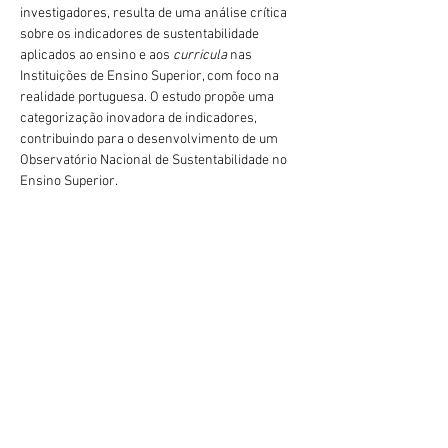
investigadores, resulta de uma análise crítica 
sobre os indicadores de sustentabilidade 
aplicados ao ensino e aos 
curricula 
nas 
Instituições de Ensino Superior, com foco na 
realidade portuguesa. O estudo propõe uma 
categorização inovadora de indicadores, 
contribuindo para o desenvolvimento de um 
Observatório Nacional de Sustentabilidade no 
Ensino Superior.
Mais informações sobre
A Critical Analysis of 
Sustainability Indicators for Education and 
Curricula in Higher Education Institutions and 
Their Adaptation to the Portuguese Context. In 
W. L. Filho, L. V. Trevisan, P. J. Pace, & M. Mifsud 
(Eds.), Education for Sustainable Development: 
The Contribution of Universities (pp. 465–488). 
Springer Cham. disponível em  
Previous
Next
https://doi.org/10.1007/978-3-031-86985-3_28
geral@esesjcluny.pt