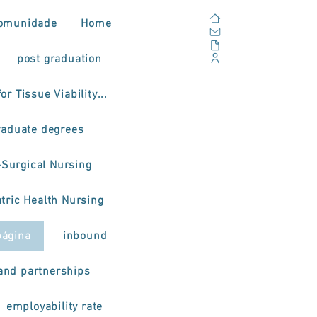
Home
omunidade
Home
Email
Documents
post graduation
Corporate Portal
or Tissue Viability...
raduate degrees
-Surgical Nursing
tric Health Nursing
página
inbound
and partnerships
employability rate