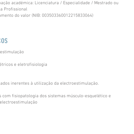
ação académica: Licenciatura / Especialidade / Mestrado ou
a Profissional
amento do valor (NIB: 003503360012215833064)
cos
oestimulação
tricos e eletrofisiologia
dados inerentes à utilização da electroestimulação.
as com fisiopatologia dos sistemas músculo-esquelético e
 electroestimulação