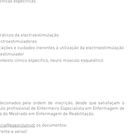
ínicas específicas.
práticos da electroestimulação
lectroestimuladores
cações e cuidados inerentes à utilização da electroestimulação
oestimulador
ntexto clínico específico, neuro músculo esquelético
lecionados pela ordem de inscrição, desde que satisfaçam o
ítulo profissional de Enfermeiro Especialista em Enfermagem de
es do Mestrado em Enfermagem de Reabilitação.
aria@esesjcluny.pt
os documentos:
rente e verso)