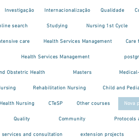
Investigação
Internacionalização
Qualidade
C
nline search
Studying
Nursing 1st Cycle
tensive care
Health Services Management
Care f
Health Services Management
postg
nd Obstetric Health
Masters
Medical
Nursing
Rehabilitation Nursing
Child and Pedia
 Health Nursing
CTeSP
Other courses
Nova 
Quality
Community
Protocols 
h services and consultation
extension projects