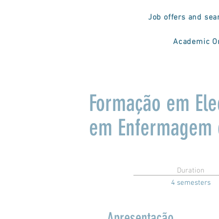
Job offers and sea
Academic Or
Formação em Ele
em Enfermagem d
Duration
4 semesters
Apresentação