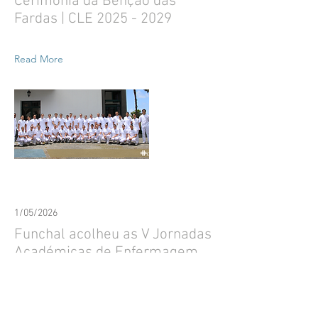
Cerimónia da Bênção das
Fardas | CLE
2025 - 2029
Read More
1/05/2026
Funchal acolheu as V Jornadas
Académicas de Enfermagem
da Macaronésia com forte
participação e reforço da
cooperação interinsular