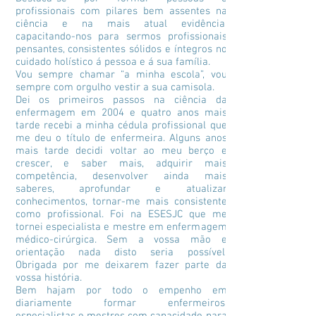
profissionais com pilares bem assentes na
ciência e na mais atual evidência,
capacitando-nos para sermos profissionais
pensantes, consistentes sólidos e íntegros no
cuidado holístico á pessoa e á sua família.
Vou sempre chamar “a minha escola”, vou
sempre com orgulho vestir a sua camisola.
Dei os primeiros passos na ciência da
enfermagem em 2004 e quatro anos mais
tarde recebi a minha cédula profissional que
me deu o título de enfermeira. Alguns anos
mais tarde decidi voltar ao meu berço e
crescer, e saber mais, adquirir mais
competência, desenvolver ainda mais
saberes, aprofundar e atualizar
conhecimentos, tornar-me mais consistente
como profissional. Foi na ESESJC que me
tornei especialista e mestre em enfermagem
médico-cirúrgica. Sem a vossa mão e
orientação nada disto seria possível.
Obrigada por me deixarem fazer parte da
vossa história.
Bem hajam por todo o empenho em
diariamente formar enfermeiros,