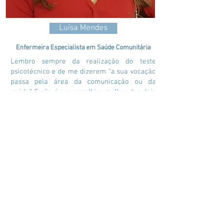
Luísa Mendes
Enfermeira Especialista em Saúde Comunitária
Lembro sempre da realização do teste
psicotécnico e de me dizerem “a sua vocação
passa pela área da comunicação ou da
saúde”. E não é que escolhi o melhor dos dois
mundos - “Enfermagem é a arte de
comunicar”.
E passados 8 anos desde a conclusão da
Licenciatura garanto-vos que foi a melhor
opção da minha vida. Foram os anos mais
decisivos e intensos, pois estava a construir
passo a passo o meu caminho para atingir o
sonho, de ser Enfermeira. Realizei a minha
formação na Escola Superior de Enfermagem
São José de Cluny dada a credibilidade que
as instituições reconhecem dos seus
profissionais. É um local de grande