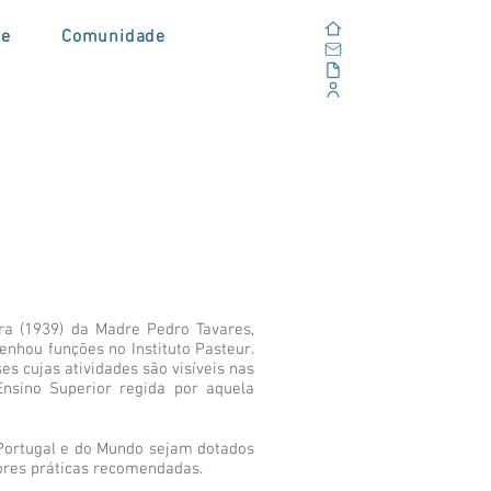
Home
de
Comunidade
E-mail
Alfresco
Portal Corporativo
a (1939) da Madre Pedro Tavares,
nhou funções no Instituto Pasteur.
s cujas atividades são visíveis nas
Ensino Superior regida por aquela
 Portugal e do Mundo sejam dotados
ores práticas recomendadas.