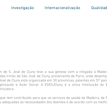
r
Investigação
Internacionalização
Qualida
m de S. José de Cluny teve a sua génese com a chegada à Madeir
as Irmãs de São José de Cluny, proveniente de Paris, onde desempe
sé de Cluny está organizada em 30 províncias, patentes em 57 paíse
elização e Ação Social. A ESESJCluny é a única Instituição do 
tituidora.
 que tem contribuído para que os serviços de saúde da Madeira, de
s adequadas às necessidades dos doentes e de acordo com as melh