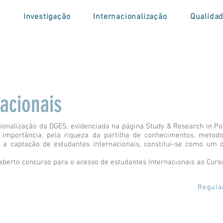
r
Investigação
Internacionalização
Qualida
acionais
cionalização da DGES, evidenciada na página Study & Research in Por
mportância, pela riqueza da partilha de conhecimentos, metodol
im, a captação de estudantes internacionais, constitui-se como um
 aberto concurso para o acesso de estudantes Internacionais ao Cur
Regul