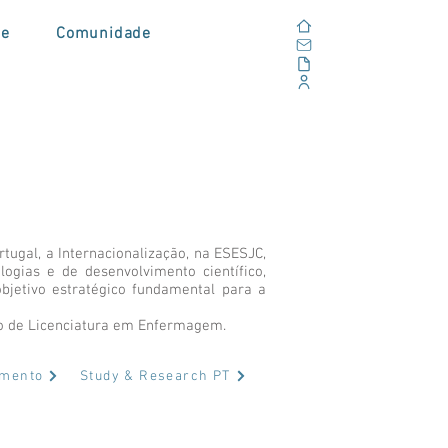
Home
de
Comunidade
E-mail
Alfresco
Portal Corporativo
tugal, a Internacionalização, na ESESJC,
ogias e de desenvolvimento científico,
 objetivo estratégico fundamental para a
so de Licenciatura em Enfermagem.
amento
Study & Research PT