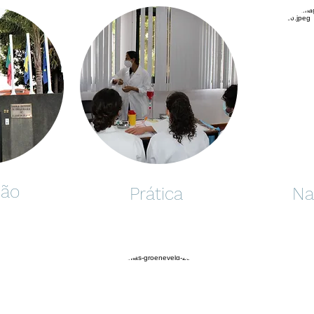
ção
Prática
Na