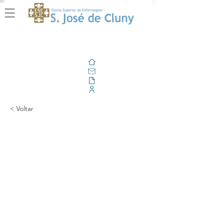
Home
E-mail
Alfresco
Portal Corporativo
< Voltar
Estudantes do 4º ano
do CLE prestam apoio
à população na área de
primeiros socorros,
durante os dias da