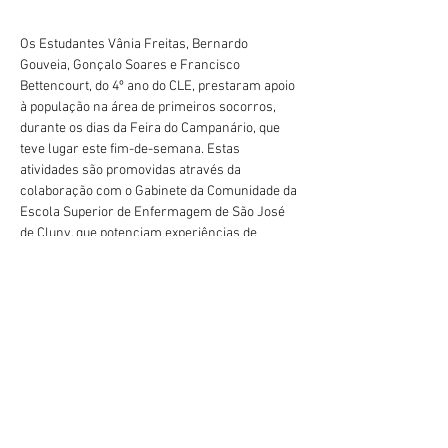
Os Estudantes Vânia Freitas, Bernardo 
Gouveia, Gonçalo Soares e Francisco 
Bettencourt, do 4º ano do CLE, prestaram apoio 
à população na área de primeiros socorros, 
durante os dias da Feira do Campanário, que 
teve lugar este fim-de-semana. Estas 
atividades são promovidas através da 
colaboração com o Gabinete da Comunidade da 
Escola Superior de Enfermagem de São José 
de Cluny, que potenciam experiências de 
Anterior
Próximo
proximidade e integração na comunidade.
geral@esesjcluny.pt
+351 291 743 444
Contacte-nos (Funchal, Madeira)
Copyright © 2022 | Escola
Superior de Enfermagem de
São José de Cluny