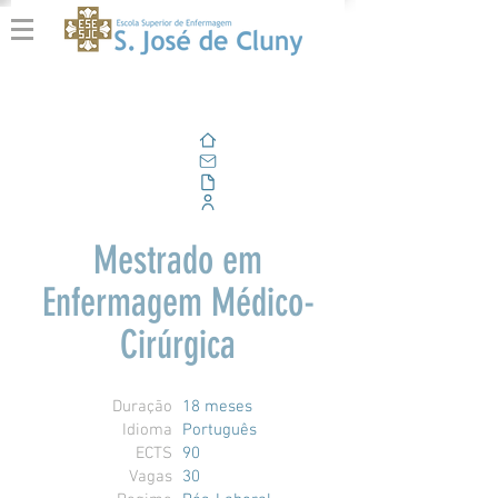
Home
E-mail
Alfresco
Portal Corporativo
Mestrado em
Enfermagem Médico-
Cirúrgica
Duração
18 meses
Idioma
Português
ECTS
90
Vagas
30