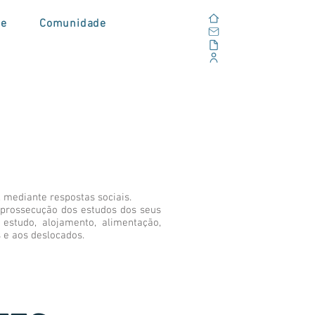
Home
de
Comunidade
E-mail
Alfresco
Portal Corporativo
 mediante respostas sociais.
 prossecução dos estudos dos seus
estudo, alojamento, alimentação,
 e aos deslocados.