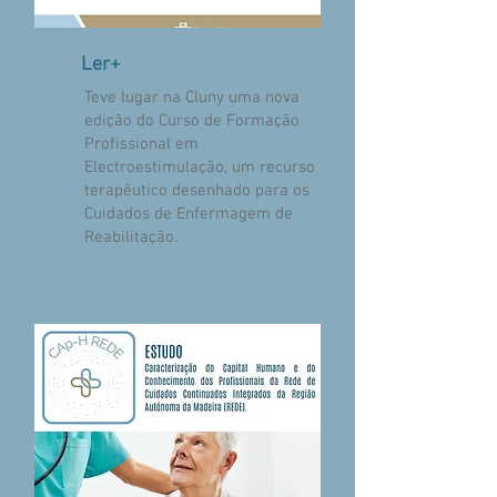
Ler+
Teve lugar na Cluny uma nova
edição do Curso de Formação
Profissional em
Electroestimulação, um recurso
terapêutico desenhado para os
Cuidados de Enfermagem de
Reabilitação.