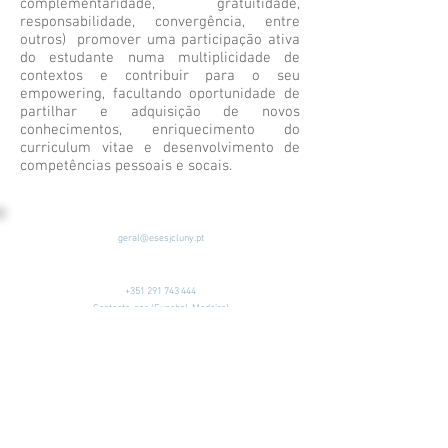
complementaridade, gratuitidade,
responsabilidade, convergência, entre
outros) promover uma participação ativa
do estudante numa multiplicidade de
contextos e contribuir para o seu
empowering, facultando oportunidade de
partilhar e adquisição de novos
conhecimentos, enriquecimento do
curriculum vitae e desenvolvimento de
competências pessoais e socais.
geral@esesjcluny.pt
+351 291 743 444
Contacte-nos (Funchal, Madeira)
Copyright © 2022 | Escola
Superior de Enfermagem de
São José de Cluny
Todos os direitos reservados
Política de Privacidade
|
Mapa
Visite-nos:
do Site