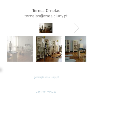
Teresa Ornelas
tornelas@esesjcluny.pt
geral@esesjcluny.pt
+351 291 743 444
Contacte-nos (Funchal, Madeira)
Copyright © 2022 | Escola
Superior de Enfermagem de
São José de Cluny
Todos os direitos reservados
Política de Privacidade
|
Mapa