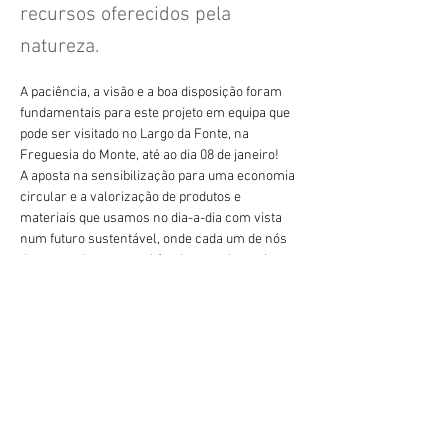
recursos oferecidos pela
natureza.
A paciência, a visão e a boa disposição foram 
fundamentais para este projeto em equipa que 
pode ser visitado no Largo da Fonte, na 
Freguesia do Monte, até ao dia 08 de janeiro!
A aposta na sensibilização para uma economia 
circular e a valorização de produtos e 
materiais que usamos no dia-a-dia com vista 
num futuro sustentável, onde cada um de nós 
desempenha um papel fundamental, continua 
Anterior
Próximo
a ser o mote deste workshop.
geral@esesjcluny.pt
+351 291 743 444
Contacte-nos (Funchal, Madeira)
Copyright © 2022 | Escola