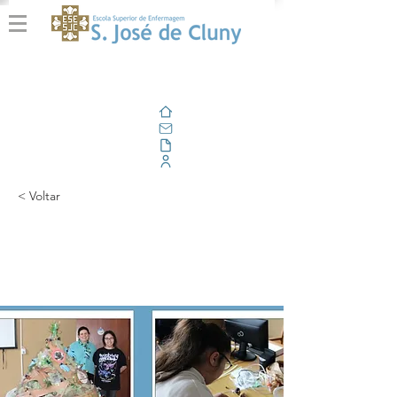
Home
E-mail
Alfresco
Portal Corporativo
< Voltar
Workshop Natal
+Natural