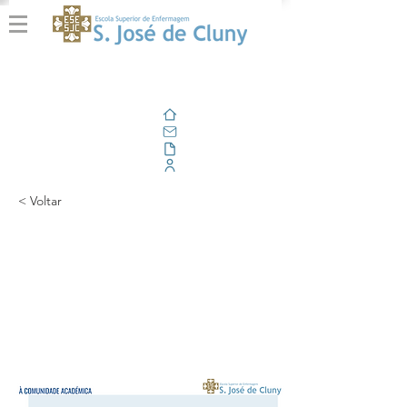
Home
E-mail
Alfresco
Portal Corporativo
< Voltar
Tomada de posse da
Provedora do
Estudante da
ESESJCluny