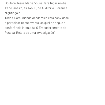
Doutora Jesus Maria Sousa, terá lugar no dia 
13 de janeiro, às 14h00, no Auditório Florence 
Nightingale.
Toda a Comunidade Académica está convidada 
a participar neste evento, ao qual se segue a 
conferência intitulada 'O Empoderamento da 
Anterior
Próximo
Pessoa. Relato de uma investigação.'
geral@esesjcluny.pt
+351 291 743 444
Contacte-nos (Funchal, Madeira)
Copyright © 2022 | Escola
Superior de Enfermagem de
São José de Cluny
Todos os direitos reservados
Política de Privacidade
|
Mapa
Visite-nos:
do Site
Pesquisar...