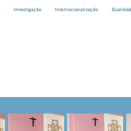
r
Investigação
Internacionalização
Qualida
da de posse AE