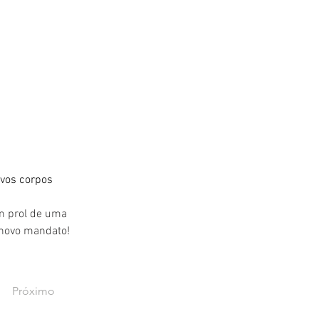
ovos corpos 
m prol de uma 
 novo mandato!
Próximo