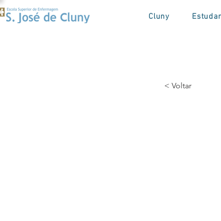
Cluny
Estuda
< Voltar
Fóru
Enfe
Gera