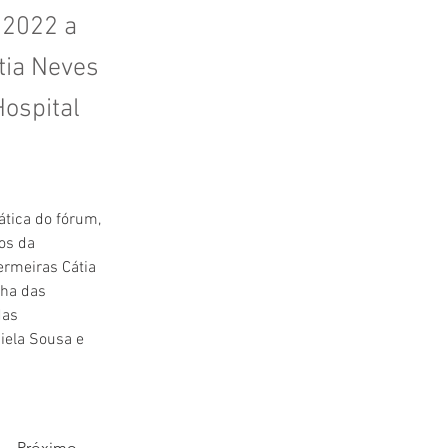
/2022 a
tia Neves
ospital
ática do fórum, 
os da 
rmeiras Cátia 
lha das 
das 
iela Sousa e 
Próximo