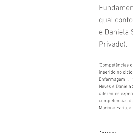
Fundament
qual conto
e Daniela 
Privado).
'Competências do
inserido no cicl
Enfermagem I, 1
Neves e Daniela 
diferentes experi
competências do 
Mariana Faria, 
Anterior