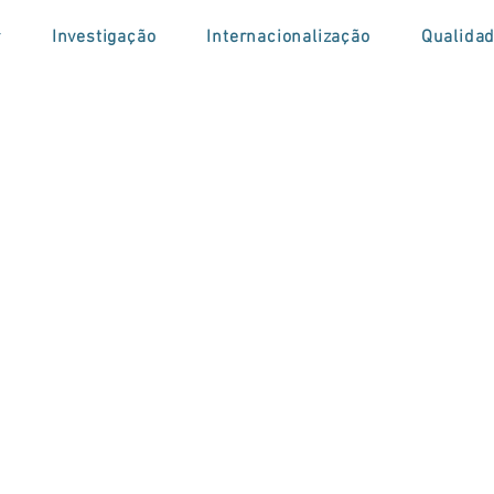
r
Investigação
Internacionalização
Qualida
m: 'Competências 
rmeiro de Cuidado
is: A Experiência