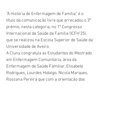
“A História de Enfermagem de Família” é o 
título da comunicação livre que arrecadou o 3º 
prémio, nesta categoria, no 1º Congresso 
Internacional de Saúde da Família (ICFH'25),  
que se realizou na Escola Superior de Saúde da 
Universidade de Aveiro.
A Cluny congratula as Estudantes do Mestrado 
em Enfermagem Comunitária, área da 
Enfermagem de Saúde Familiar, Elisabete 
Rodrigues, Lourdes Hidalgo, Nicola Marques, 
Rossana Pereira que com a orientação das 
Professora Eva Sousa e Luísa Santos, 
Anterior
Próximo
desenvolveram esta comunicação livre.
geral@esesjcluny.pt
+351 291 743 444
Contacte-nos (Funchal, Madeira)