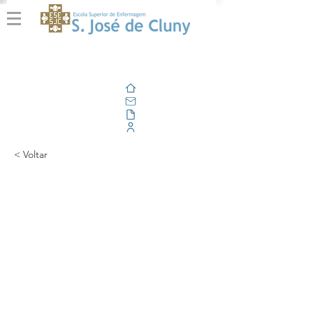
Home
E-mail
Alfresco
Portal Corporativo
< Voltar
Comunicação Livre “A
História de
Enfermagem de
Família” arrecadou o 3º
prémio na sua