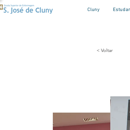
Cluny
Estuda
< Voltar
Bênç