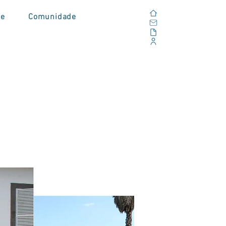
Home
de
Comunidade
E-mail
Alfresco
Portal Corporativo
4