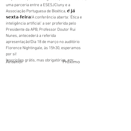
uma parceria entre a ESESJCluny e a 
Associação Portuguesa de Bioética, 𝗲́ 𝗷𝗮́ 
𝘀𝗲𝘅𝘁𝗮-𝗳𝗲𝗶𝗿𝗮!A conferência aberta: 'Ética e 
inteligência artificial' a ser proferida pelo 
Presidente da APB, Professor Doutor Rui 
Nunes, antecederá a referida 
apresentação!Dia 18 de março no auditório 
Florence Nightingale, às 15h30, esperamos 
por si!
Inscrições grátis, mas obrigatórias, em: 
Anterior
Próximo
https://forms.gle/Pc1WDqY1YsaU1Wj46
geral@esesjcluny.pt
+351 291 743 444
Contacte-nos (Funchal, Madeira)
Copyright © 2022 | Escola
Superior de Enfermagem de
São José de Cluny
Todos os direitos reservados