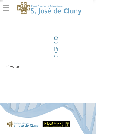
Home
E-mail
Alfresco
Portal Corporativo
< Voltar
Apresentação da Pós-
graduação em Bioética