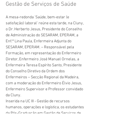
Gestão de Serviços de Saúde
A mesa-redonda 'Saúde, bem-estar (e 
satisfação) laboral' reúne esta tarde, na Cluny, 
o Dr. Herberto Jesus, Presidente do Conselho 
de Administração do SESARAM, EPERAM, a 
Enf.ª Lina Paula, Enfermeira Adjunta do 
SESARAM, EPERAM. – Responsável pela 
Formação, em representação do Enfermeiro 
Diretor, Enfermeiro José Manuel Ornelas, a 
Enfermeira Teresa Espírito Santo, Presidente 
do Conselho Diretivo da Ordem dos 
Enfermeiros – Secção Regional da Madeira, 
com a moderação do Enfermeiro Élvio Jesus, 
Enfermeiro Supervisor e Professor convidado 
da Cluny.
Inserida na UC III - Gestão de recursos 
humanos, operações e logística, os estudantes 
da Pós-Graduação em Gestão de Serviços de 
Saúde são os verdadeiros beneficiários da 
experiência e conhecimento destes 