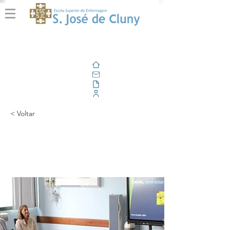
Home
E-mail
Alfresco
Portal Corporativo
< Voltar
'Saúde, bem-estar (e
satisfação) laboral'