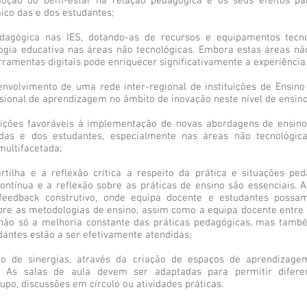
oção do bem-estar na relação pedagógica e os seus efeitos par
co das e dos estudantes;
agógica nas IES, dotando-as de recursos e equipamentos tecno
logia educativa nas áreas não tecnológicas. Embora estas áreas n
ferramentas digitais pode enriquecer significativamente a experiênci
nvolvimento de uma rede inter-regional de instituições de Ensino 
ional de aprendizagem no âmbito de inovação neste nível de ensino
ições favoráveis à implementação de novas abordagens de ensino
as e dos estudantes, especialmente nas áreas não tecnológic
multifacetada;
tilha e a reflexão crítica a respeito da prática e situações pe
contínua e a reflexão sobre as práticas de ensino são essenciais. 
eedback construtivo, onde equipa docente e estudantes possam
bre as metodologias de ensino, assim como a equipa docente entre s
 não só a melhoria constante das práticas pedagógicas, mas tam
dantes estão a ser efetivamente atendidas;
o de sinergias, através da criação de espaços de aprendiza
. As salas de aula devem ser adaptadas para permitir diferen
po, discussões em círculo ou atividades práticas.