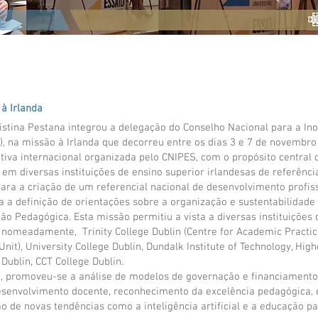
à Irlanda
istina Pestana integrou a delegação do Conselho Nacional para a I
), na missão à Irlanda que decorreu entre os dias 3 e 7 de novembro
iativa internacional organizada pelo CNIPES, com o propósito central 
s em diversas instituições de ensino superior irlandesas de referênci
para a criação de um referencial nacional de desenvolvimento profi
 a definição de orientações sobre a organização e sustentabilidade
ão Pedagógica. Esta missão permitiu a vista a diversas instituições
 nomeadamente, Trinity College Dublin (Centre for Academic Practice)
it), University College Dublin, Dundalk Institute of Technology, High
 Dublin, CCT College Dublin.
, promoveu-se a análise de modelos de governação e financiamento
esenvolvimento docente, reconhecimento da excelência pedagógica,
ão de novas tendências como a inteligência artificial e a educação 