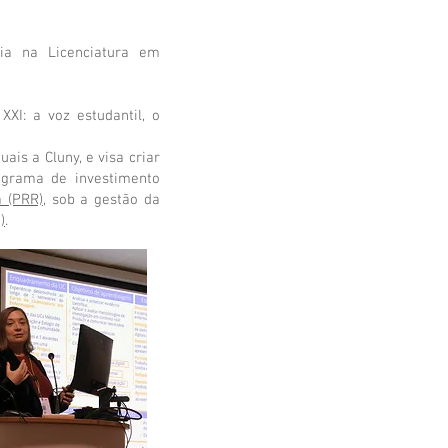
ia na Licenciatura em
I: a voz estudantil, o
ais a Cluny, e visa criar
rograma de investimento
a (PRR)
, sob a gestão da
)
.