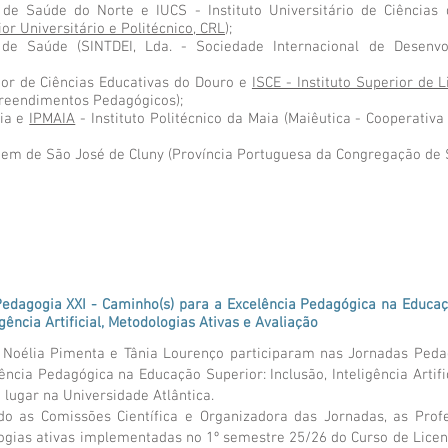
o de Saúde do Norte e IUCS - Instituto Universitário de Ciências
or Universitário e Politécnico, CRL
);
 de Saúde (SINTDEI, Lda. - Sociedade Internacional de Desenvo
ior de Ciências Educativas do Douro e
ISCE - Instituto Superior de L
reendimentos Pedagógicos);
ia e
IPMAIA
- Instituto Politécnico da Maia (Maiêutica - Cooperativa
em de São José de Cluny (Província Portuguesa da Congregação de S
edagogia XXI - Caminho(s) para a Excelência Pedagógica na Educa
igência Artificial, Metodologias Ativas e Avaliação
 Noélia Pimenta e Tânia Lourenço participaram nas Jornadas Peda
ncia Pedagógica na Educação Superior: Inclusão, Inteligência Artifi
 lugar na Universidade Atlântica.
o as Comissões Científica e Organizadora das Jornadas, as Pro
ogias ativas implementadas no 1º semestre 25/26 do Curso de Lic