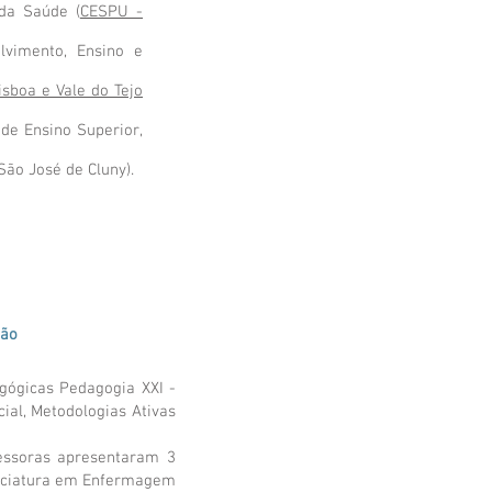
 da Saúde (
CESPU -
lvimento, Ensino e
isboa e Vale do Tejo
 de Ensino Superior,
ão José de Cluny).
ção
gógicas Pedagogia XXI -
cial, Metodologias Ativas
fessoras apresentaram 3
enciatura em Enfermagem