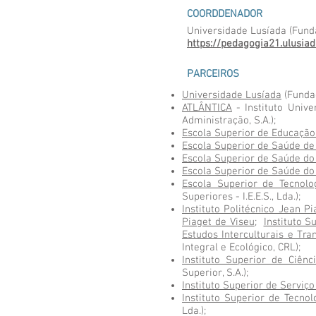
COORDDENADOR
Universidade Lusíada (Funda
https://pedagogia21.ulusiad
PARCEIROS
Universidade Lusíada
(Fundaç
ATLÂNTICA
- Instituto Unive
Administração, S.A.);
Escola Superior de Educação 
Escola Superior de Saúde de
Escola Superior de Saúde do
Escola Superior de Saúde do
Escola Superior de Tecnol
Superiores - I.E.E.S., Lda.);
Instituto Politécnico Jean P
Piaget de Viseu
;
Instituto S
Estudos Interculturais e Tra
Integral e Ecológico, CRL);
Instituto Superior de Ciên
Superior, S.A.);
Instituto Superior de Serviço
Instituto Superior de Tecno
Lda.);