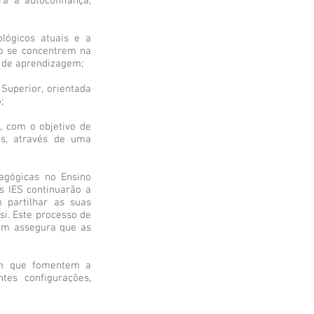
a a autoconfiança,
lógicos atuais e a
ão se concentrem na
a de aprendizagem;
Superior, orientada
;
, com o objetivo de
as, através de uma
dagógicas no Ensino
As IES continuarão a
 partilhar as suas
i. Este processo de
bém assegura que as
gem que fomentem a
tes configurações,