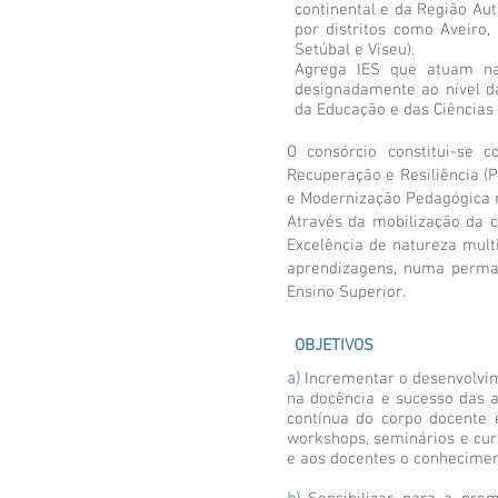
continental e da Região Au
por distritos como Aveiro, 
Setúbal e Viseu).
Agrega IES que atuam nas
designadamente ao nível da
da Educação e das Ciências
O consórcio constitui-se 
Recuperação e Resiliência (
e Modernização Pedagógica n
Através da mobilização da c
Excelência de natureza mult
aprendizagens, numa perman
Ensino Superior.
OBJETIVOS
a)
Incrementar o desenvolvim
na docência e sucesso das 
contínua do corpo docente
workshops, seminários e cur
e aos docentes o conhecimen