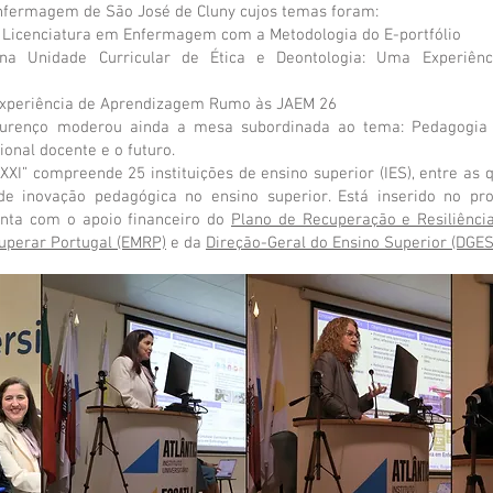
Enfermagem de São José de Cluny cujos temas foram:
 Licenciatura em Enfermagem com a Metodologia do E-portfólio
na Unidade Curricular de Ética e Deontologia: Uma Experiênc
Experiência de Aprendizagem Rumo às JAEM 26
urenço moderou ainda a mesa subordinada ao tema: Pedagogia XX
onal docente e o futuro.
XI” compreende 25 instituições de ensino superior (IES), entre as qu
de inovação pedagógica no ensino superior. Está inserido no p
onta com o apoio financeiro do
Plano de Recuperação e Resiliênci
uperar Portugal (EMRP)
e da
Direção-Geral do Ensino Superior (DGES