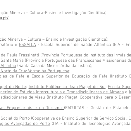
ção Minerva – Cultura-Ensino e Investigação Científica)
a.pt/
ão Minerva – Cultura – Ensino e Investigação Científica);
rsitário e
ESSATLA
- Escola Superior de Saúde Atlântica (EIA - Ens
de Paula Frassinetti
(Província Portuguesa do Instituto das Irmãs de
 Santa Maria
(Província Portuguesa das Franciscanas Missionárias d
 Alcoitão
(Santa Casa da Misericórdia da Lisboa);
 Norte da Cruz Vermelha Portuguesa
;
ogias de Fafe
e
Escola Superior de Educação de Fafe
(Instituto 
iaget do Norte
;
Instituto Politécnico Jean Piaget do Sul
;
Escola Sup
uperior de Estudos Interculturais e Transdisciplinares de Almada
e
I
nsdisciplinares de Viseu
(Instituto Piaget, Cooperativa para o Des
cias Empresariais e do Turismo
(FACULTAS - Gestão de Estabele
 Social do Porto
(Cooperativa de Ensino Superior de Serviço Social, C
logias Avançadas do Porto
(ITA - Instituto de Tecnologias Avançad