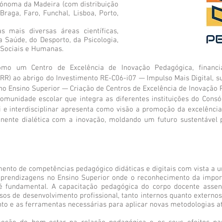
tónoma da Madeira (com distribuição
Braga, Faro, Funchal, Lisboa, Porto,
 mais diversas áreas científicas,
 Saúde, do Desporto, da Psicologia,
 Sociais e Humanas.
como um Centro de Excelência de Inovação Pedagógica, financ
PRR) ao abrigo do Investimento RE-C06-i07 — Impulso Mais Digital, 
o Ensino Superior — Criação de Centros de Excelência de Inovação 
omunidade escolar que integra as diferentes instituições do Consór
i e interdisciplinar apresenta como visão a promoção da excelência
ente dialética com a inovação, moldando um futuro sustentável 
ento de competências pedagógico didáticas e digitais com vista a 
aprendizagens no Ensino Superior onde o reconhecimento da impo
 é fundamental. A capacitação pedagógica do corpo docente asse
sos de desenvolvimento profissional, tanto internos quanto externo
to e as ferramentas necessárias para aplicar novas metodologias at