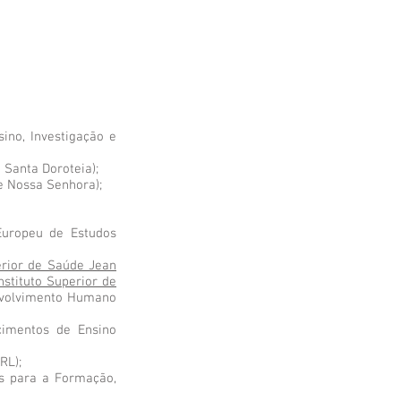
ino, Investigação e
 Santa Doroteia);
e Nossa Senhora);
Europeu de Estudos
erior de Saúde Jean
nstituto Superior de
envolvimento Humano
cimentos de Ensino
RL);
as para a Formação,