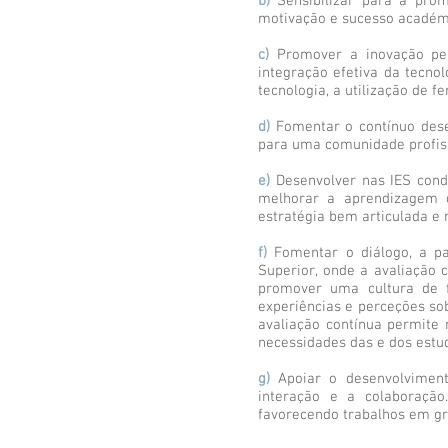
b)
Sensibilizar para a prom
motivação e sucesso académi
c)
Promover a inovação ped
integração efetiva da tecno
tecnologia, a utilização de 
d)
Fomentar o contínuo dese
para uma comunidade profiss
e)
Desenvolver nas IES cond
melhorar a aprendizagem d
estratégia bem articulada e 
f)
Fomentar o diálogo, a par
Superior, onde a avaliação 
promover uma cultura de f
experiências e perceções so
avaliação contínua permite
necessidades das e dos estu
g)
Apoiar o desenvolviment
interação e a colaboração
favorecendo trabalhos em gru