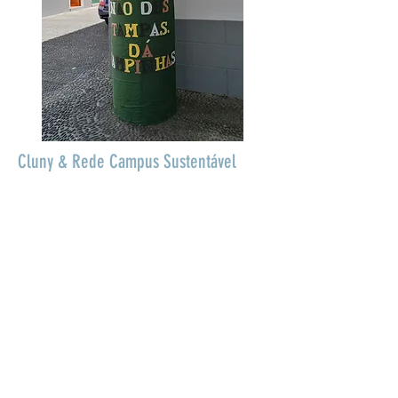
Cluny & Rede Campus Sustentável
A Escola Superior de Enfermagem de São
José de Cluny integra a
Rede Campus
Sustentável
, uma rede de cooperação
entre instituições de ensino superior (IES)
nacionais para a implementação dos
princípios e a prática do desenvolvimento
sustentável nas vertentes ambiental,
social e económica.
Rede Campus Sustentável