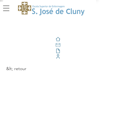
Domicile
E-mail
En plein air
Portail d'entreprise
&lt; retour
Enfermagem e
Sustentabilidade |
Integrando Práticas
Eco-conscientes para o
Futuro da Saúde Global