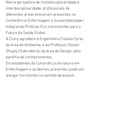
Numa perspetiva de multidisciplinaridade e 
interdisciplinaridade, profissionais de 
diferentes áreas estiveram presentes na 
Conferência Enfermagem e Sustentabilidade | 
Integrando Práticas Eco-conscientes para o 
Futuro da Saúde Global.
A Cluny agradece à Engenheira Claúdia Corte, 
da área do Ambiente, e ao Professor Doutor 
Shujoy Chakraborty, da área do Design, pela 
partilha de conhecimentos.
Os estudantes do Curso de Licenciatura em 
Enfermagem e os demais presentes puderam 
alargar horizontes no sentido de evoluir, 
através da investigação e da inovação para 
Précédent
Suivant
uma Saúde Global!
geral@esesjcluny.pt
+351 291 743 444
Contactez-nous (Funchal, Madère)