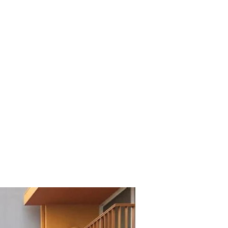
e
aia