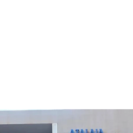
uidados Paliativos 
 dirigido à equipa
idisciplinar do Atal
g Care.