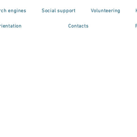
rch engines
Social support
Volunteering
ientation
Contacts
cola Superior de
rmagem de São Jo
luny organizou o C