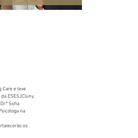
 Care e teve 
s da ESESJCluny. 
r.ª Sofia 
Psicóloga na 
rtalecerão os 