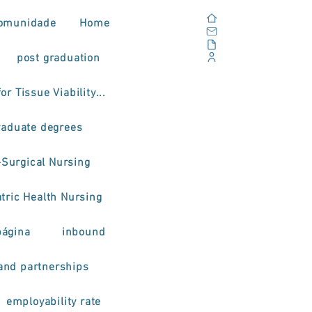
Home
omunidade
Home
Email
Documents
post graduation
Corporate Portal
or Tissue Viability...
raduate degrees
-Surgical Nursing
tric Health Nursing
página
inbound
and partnerships
employability rate