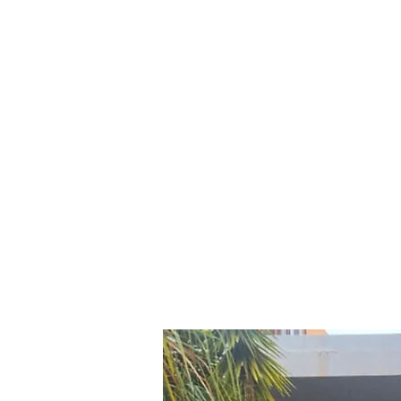
de C
Luto,
mult
Livin