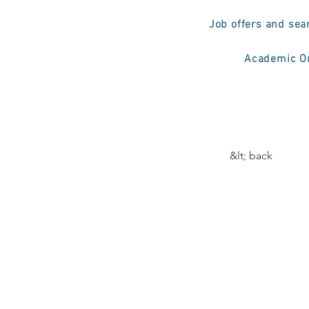
Job offers and sea
Academic Or
&lt; back
A Es
Enfe
de C