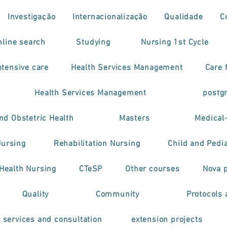
Investigação
Internacionalização
Qualidade
C
nline search
Studying
Nursing 1st Cycle
tensive care
Health Services Management
Care f
Health Services Management
postg
nd Obstetric Health
Masters
Medical
Nursing
Rehabilitation Nursing
Child and Pedia
 Health Nursing
CTeSP
Other courses
Nova 
Quality
Community
Protocols 
h services and consultation
extension projects