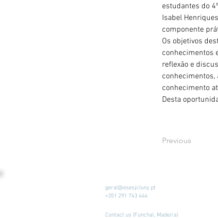
estudantes do 4
Isabel Henriques
componente práti
Os objetivos des
conhecimentos e
reflexão e discu
conhecimentos, a
conhecimento at
Desta oportunida
Previous
geral@esesjcluny.pt
+351 291 743 444
Contact us (Funchal, Madeira)