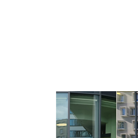
Simu
Educ
Profe