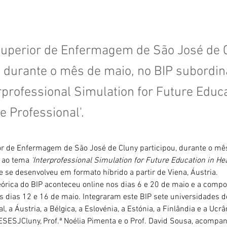
Superior de Enfermagem de São José de 
, durante o mês de maio, no BIP subordi
rprofessional Simulation for Future Educa
e Professional'.
or de Enfermagem de São José de Cluny participou, durante o mês
 ao tema 
'Interprofessional Simulation for Future Education in He
ue se desenvolveu em formato híbrido a partir de Viena, Áustria. 
rica do BIP aconteceu online nos dias 6 e 20 de maio e a compo
s dias 12 e 16 de maio. Integraram este BIP sete universidades de
l, a Áustria, a Bélgica, a Eslovénia, a Estónia, a Finlândia e a Ucrâ
ESESJCluny, Prof.ª Noélia Pimenta e o Prof. David Sousa, acompa