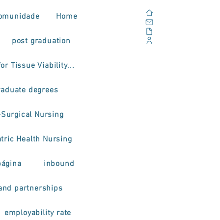
Home
omunidade
Home
Email
Documents
post graduation
Corporate Portal
or Tissue Viability...
raduate degrees
-Surgical Nursing
tric Health Nursing
página
inbound
and partnerships
employability rate