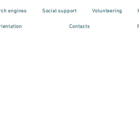
rch engines
Social support
Volunteering
ientation
Contacts
uny no Blended
nsive Program (BIP)
erprofessional