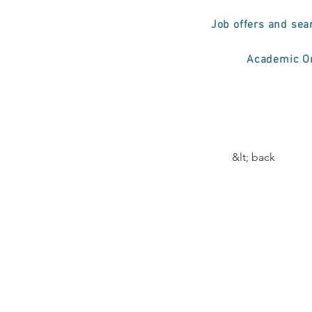
Job offers and sea
Academic Or
&lt; back
A Cl
Inte
'Int