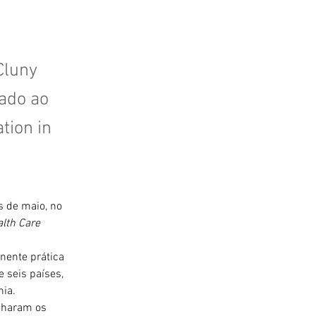
Cluny
nado ao
tion in
 de maio, no 
alth Care 
nente prática 
 seis países, 
nia. 
nharam os 