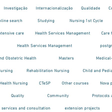
Investigação
Internacionalização
Qualidade
C
nline search
Studying
Nursing 1st Cycle
tensive care
Health Services Management
Care f
Health Services Management
postg
nd Obstetric Health
Masters
Medical
Nursing
Rehabilitation Nursing
Child and Pedia
 Health Nursing
CTeSP
Other courses
Nova 
Quality
Community
Protocols 
h services and consultation
extension projects