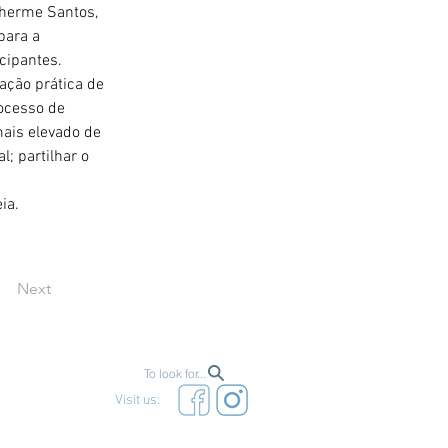
herme Santos, 
para a 
cipantes.
ação prática de 
ocesso de 
ais elevado de 
; partilhar o 
ia.
Next
To look for...
Visit us: