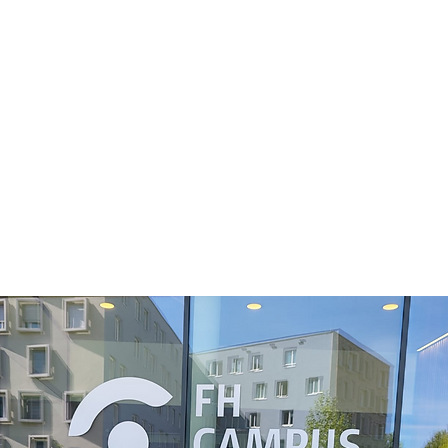
lation for Future
ation in Health Car
ssional' | Viena