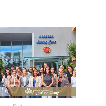
Luto, dirigido à equipa
multidisciplinar do
Atalaia Living Care.
ESESJCluny