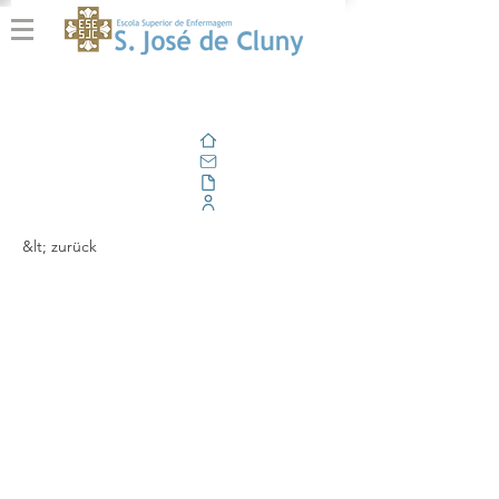
Zuhause
Email
Im Freien
Unternehmensportal
&lt; zurück
A Escola Superior de
Enfermagem de São
José de Cluny
organizou o Curso de
Cuidados Paliativos e