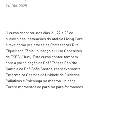
24. Okt. 2025
O curso decorreu nos dias 21, 22 e 23 de 
outubro nas instalações do Atalaia Living Care 
e teve como preletoras as Professoras Rita 
Figueiredo, Tânia Lourenço e Luísa Gonçalves 
da ESESJCluny. Este curso contou também 
com a participação da Enf.ª Teresa Espírito 
Santo e da Dr.ª Sofia Santos, respetivamente, 
Enfermeira Gestora da Unidade de Cuidados 
Paliativos e Psicóloga na mesma Unidade.
Foram momentos de partilha para formandos 
e formadores e que, com certeza, fortalecerão 
Vorherige
Nächste
os cuidados.
geral@esesjcluny.pt